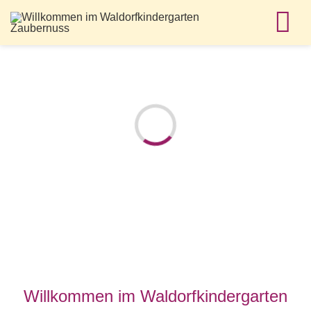
Zum
Inhalt
Tog
springen
Nav
Laden...
Willkommen im Waldorfkindergarten